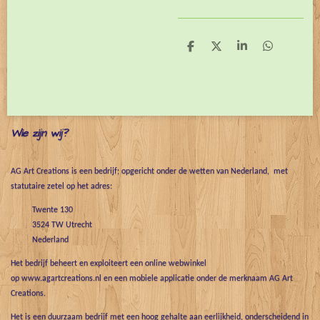
D
D
S
D
e
e
h
e
l
e
a
l
e
l
r
e
n
e
n
Wie zijn wij?
AG Art Creations is een bedrijf; opgericht onder de wetten van Nederland, met
statutaire zetel op het adres:
Twente 130
3524 TW Utrecht
Nederland
Het bedrijf beheert en exploiteert een online webwinkel
op www.agartcreations.nl en een mobiele applicatie onder de merknaam AG Art
Creations.
Het is een duurzaam bedrijf met een hoog gehalte aan eerlijkheid, onderscheidend in