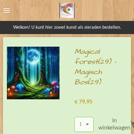
Ga
direct
naar
Welkom! U kunt hier zowel kunst als sieraden bestellen.
de
hoofdinhoud
Magical
forest(29) -
Magisch
Bos(29)
€ 79,95
In
winkelwagen