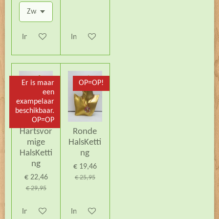
In winkelwagen
In winkelwagen
Er is maar
OP=OP!
een
exampelaar
beschikbaar.
OP=OP
Hartsvor
Ronde
mige
HalsKetti
HalsKetti
ng
ng
€ 19,46
€ 22,46
€ 25,95
€ 29,95
In winkelwagen
In winkelwagen