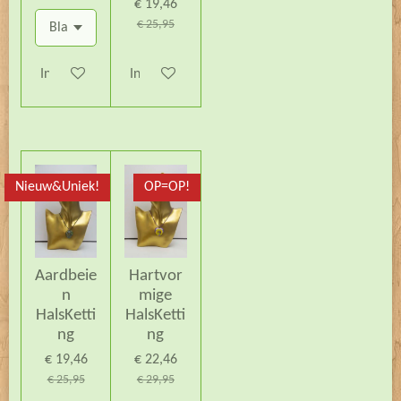
€ 19,46
€ 25,95
In winkelwagen
In winkelwagen
Nieuw&Uniek!
OP=OP!
Aardbeie
Hartvor
n
mige
HalsKetti
HalsKetti
ng
ng
€ 19,46
€ 22,46
€ 25,95
€ 29,95