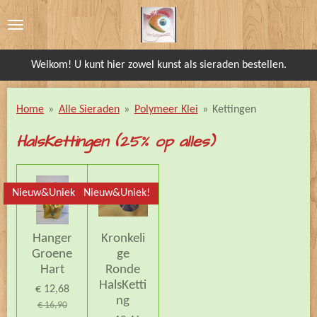
Ga
direct
naar
Welkom! U kunt hier zowel kunst als sieraden bestellen.
de
hoofdinhoud
Home
»
Alle Sieraden
»
Polymeer Klei
»
Kettingen
HalsKettingen (2
5% op alles)
Nieuw&Uniek!
Nieuw&Uniek!
Hanger
Kronkeli
Groene
ge
Hart
Ronde
HalsKetti
€ 12,68
ng
€ 16,90