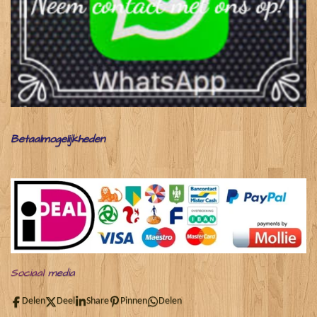
Betaalmogelijkheden
Sociaal
media
Delen
Deel
Share
Pinnen
Delen