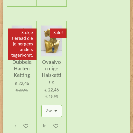
Stukje
Sale!
sieraad die
je nergens
anders
tegenkomt.
Dubbele
Ovaalvo
Harten
rmige
Ketting
Halsketti
ng
€ 22,46
€ 22,46
€ 29,95
€ 29,95
In winkelwagen
In winkelwagen