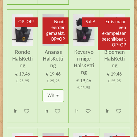
OP=OP!
Nooit
Sale!
Er is maar
eerder
een
gemaakt.
exampelaar
OP=OP
beschikbaar.
OP=OP
Ronde
Ananas
Kevervo
Bloemen
HalsKetti
HalsKetti
rmige
HalsKetti
ng
ng
HalsKetti
ng
ng
€ 19,46
€ 19,46
€ 19,46
€ 19,46
€ 25,95
€ 25,95
€ 25,95
€ 25,95
In winkelwagen
In winkelwagen
In winkelwagen
In winkelwagen