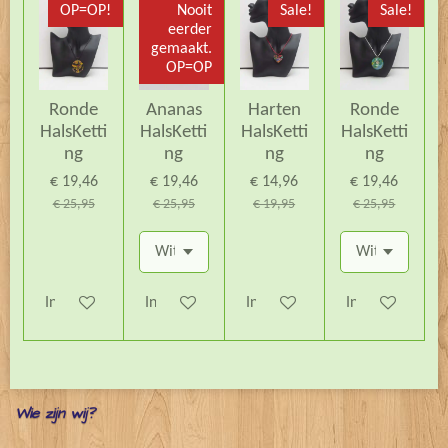
OP=OP!
Nooit
Sale!
Sale!
eerder
gemaakt.
OP=OP
Ronde
Ananas
Harten
Ronde
HalsKetti
HalsKetti
HalsKetti
HalsKetti
ng
ng
ng
ng
€ 19,46
€ 19,46
€ 14,96
€ 19,46
€ 25,95
€ 25,95
€ 19,95
€ 25,95
In winkelwagen
In winkelwagen
In winkelwagen
In winkelwagen
Wie zijn wij?