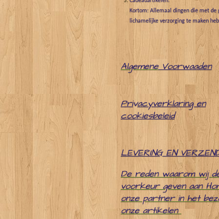
Cadeauartikelen.
Kortom: Allemaal dingen die met de g
lichamelijke verzorging te maken he
Algemene
Voorwaaden
Pri
v
acyverklaring en
cookiesbeleid
LEVERING EN VERZEN
De reden waarom wij d
voorkeur geven aan Ho
onze partner in het be
onze artikelen