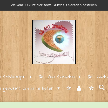
Welkom! U kunt hier zowel kunst als sieraden bestellen.
e Schilderijen
Alle Sieraden
Cade
en geschikt om in te lijsten