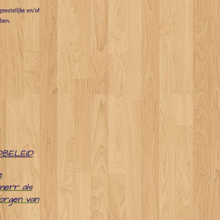
eestelijke en/of
bben.
DBELEID
e
merr als
zorgen van