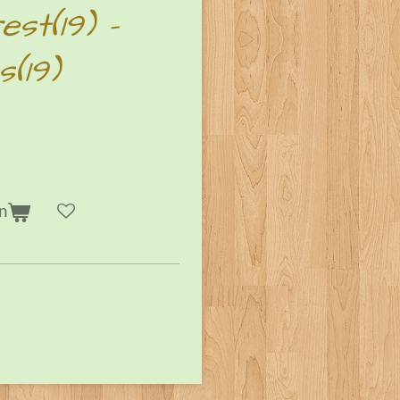
st(19) -
(19)
n