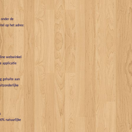
t onder de
tel op het adres:
nline webwinkel
 applicatie
g gehalte aan
uitzonderlijke
s
0% natuurlijke