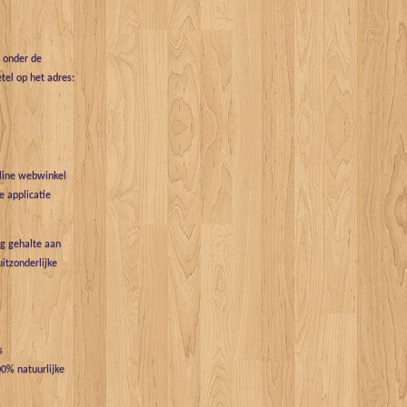
t onder de
tel op het adres:
nline webwinkel
 applicatie
g gehalte aan
uitzonderlijke
s
0% natuurlijke