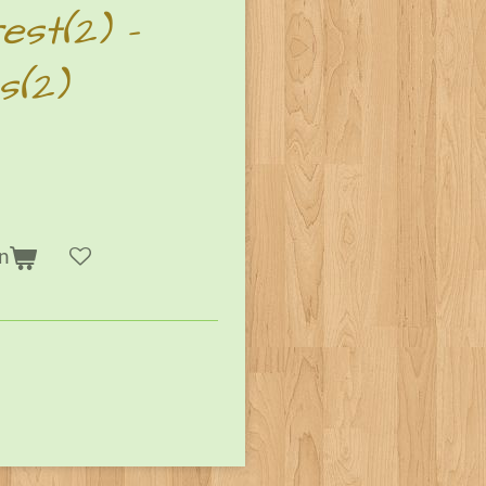
est(2) -
s(2)
n