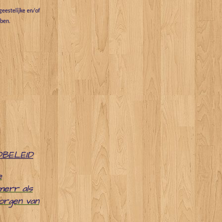
eestelijke en/of
bben.
DBELEID
e
merr als
zorgen van