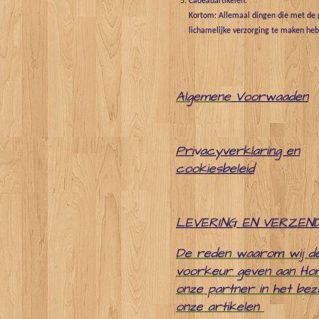
Cadeauartikelen.
Kortom: Allemaal dingen die met de g
lichamelijke verzorging te maken he
Algemene
Voorwaaden
Pri
v
acyverklaring en
cookiesbeleid
LEVERING EN VERZEN
De reden waarom wij d
voorkeur geven aan Ho
onze partner in het be
onze artikelen