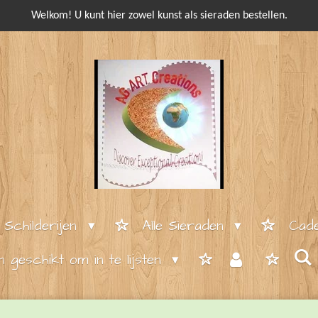
Welkom! U kunt hier zowel kunst als sieraden bestellen.
e Schilderijen
Alle Sieraden
Cade
en geschikt om in te lijsten