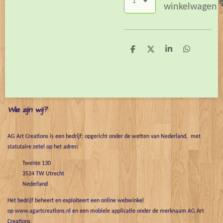
winkelwagen
D
D
S
D
e
e
h
e
l
e
a
l
e
l
r
e
n
e
n
Wie zijn wij?
AG Art Creations is een bedrijf; opgericht onder de wetten van Nederland, met
statutaire zetel op het adres:
Twente 130
3524 TW Utrecht
Nederland
Het bedrijf beheert en exploiteert een online webwinkel
op www.agartcreations.nl en een mobiele applicatie onder de merknaam AG Art
Creations.