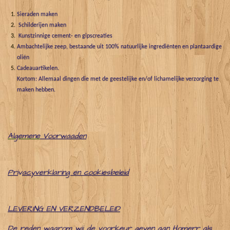
Sieraden maken
Schilderijen maken
Kunstzinnige cement- en gipscreaties
Ambachtelijke zeep, bestaande uit 100% natuurlijke ingrediënten en plantaardige
oliën
Cadeauartikelen.
Kortom: Allemaal dingen die met de geestelijke en/of lichamelijke verzorging te
maken hebben.
Algemene
Voorwaaden
Pri
v
acyverklaring en cookiesbeleid
LEVERING EN VERZENDBELEID
De reden waarom wij de voorkeur geven aan Homerr als