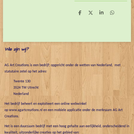
D
D
S
D
e
e
h
e
l
e
a
l
e
l
r
e
n
e
n
Wie zijn wij?
AG Art Creations is een bedrijf; opgericht onder de wetten van Nederland, met
statutaire zetel op het adres:
Twente 130
3524 TW Utrecht
Nederland
Het bedrijf beheert en exploiteert een online webwinkel
op www.agartcreations.nl en een mobiele applicatie onder de merknaam AG Art
Creations.
Het is een duurzaam bedrijf met een hoog gehalte aan eerlijkheid, onderscheidend in
kwaliteit, uitzonderlijke creaties op het gebied van: