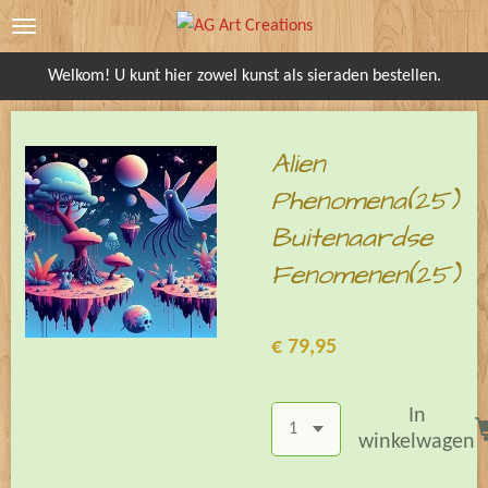
Ga
direct
Welkom! U kunt hier zowel kunst als sieraden bestellen.
naar
de
hoofdinhoud
Alien
Phenomena(25)
Buitenaardse
Fenomenen(25)
€ 79,95
In
winkelwagen