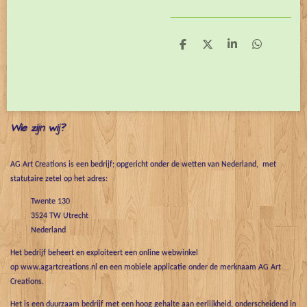
D
D
S
D
e
e
h
e
l
e
a
l
e
l
r
e
n
e
n
Wie zijn wij?
AG Art Creations is een bedrijf; opgericht onder de wetten van Nederland, met
statutaire zetel op het adres:
Twente 130
3524 TW Utrecht
Nederland
Het bedrijf beheert en exploiteert een online webwinkel
op www.agartcreations.nl en een mobiele applicatie onder de merknaam AG Art
Creations.
Het is een duurzaam bedrijf met een hoog gehalte aan eerlijkheid, onderscheidend in