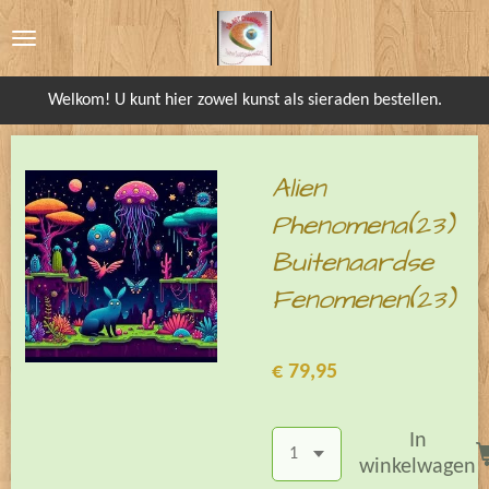
Ga
direct
naar
Welkom! U kunt hier zowel kunst als sieraden bestellen.
de
hoofdinhoud
Alien
Phenomena(23)
Buitenaardse
Fenomenen(23)
€ 79,95
In
winkelwagen