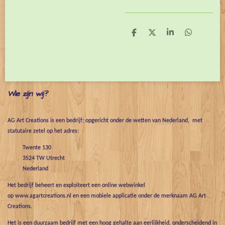
D
D
S
D
e
e
h
e
l
e
a
l
e
l
r
e
n
e
n
Wie zijn wij?
AG Art Creations is een bedrijf; opgericht onder de wetten van Nederland, met
statutaire zetel op het adres:
Twente 130
3524 TW Utrecht
Nederland
Het bedrijf beheert en exploiteert een online webwinkel
op www.agartcreations.nl en een mobiele applicatie onder de merknaam AG Art
Creations.
Het is een duurzaam bedrijf met een hoog gehalte aan eerlijkheid, onderscheidend in