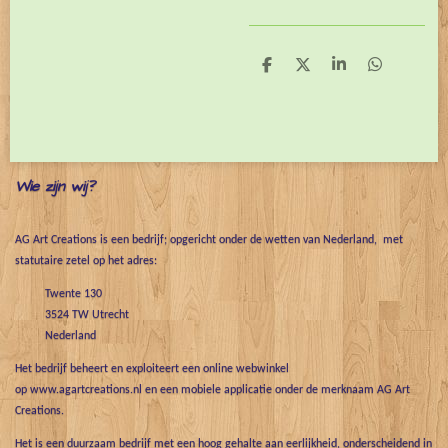
D
D
S
D
e
e
h
e
l
e
a
l
e
l
r
e
n
e
n
Wie zijn wij?
AG Art Creations is een bedrijf; opgericht onder de wetten van Nederland, met
statutaire zetel op het adres:
Twente 130
3524 TW Utrecht
Nederland
Het bedrijf beheert en exploiteert een online webwinkel
op www.agartcreations.nl en een mobiele applicatie onder de merknaam AG Art
Creations.
Het is een duurzaam bedrijf met een hoog gehalte aan eerlijkheid, onderscheidend in