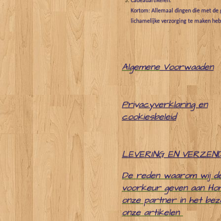
Cadeauartikelen.
Kortom: Allemaal dingen die met de g
lichamelijke verzorging te maken he
Algemene
Voorwaaden
Pri
v
acyverklaring en
cookiesbeleid
LEVERING EN VERZEN
De reden waarom wij d
voorkeur geven aan Ho
onze partner in het be
onze artikelen