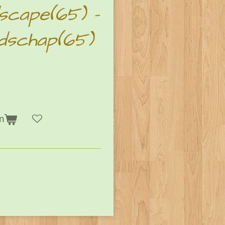
scape(65) -
ndschap(65)
n