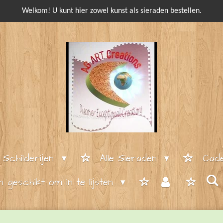
Welkom! U kunt hier zowel kunst als sieraden bestellen.
e Schilderijen
Alle Sieraden
Cade
en geschikt om in te lijsten