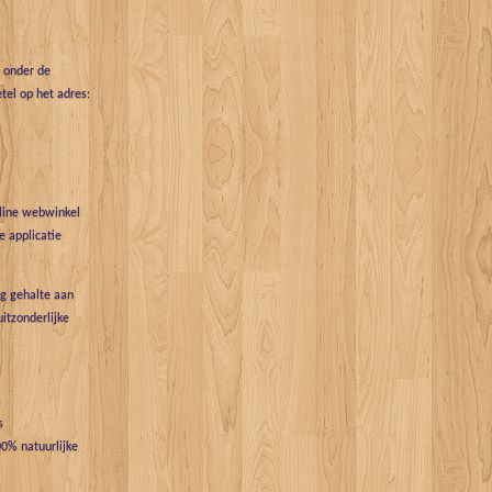
t onder de
tel op het adres:
nline webwinkel
 applicatie
g gehalte aan
uitzonderlijke
s
0% natuurlijke