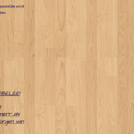
eestelijke en/of
bben.
DBELEID
e
merr als
zorgen van