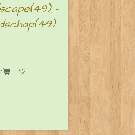
scape(49) -
ndschap(49)
n