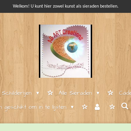
Welkom! U kunt hier zowel kunst als sieraden bestellen.
e Schilderijen
Alle Sieraden
Cade
en geschikt om in te lijsten