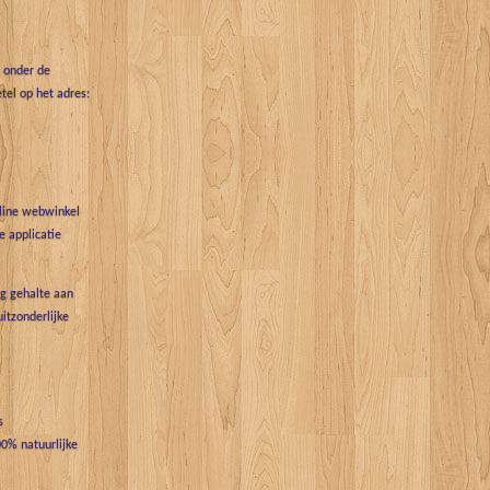
t onder de
tel op het adres:
nline webwinkel
 applicatie
g gehalte aan
uitzonderlijke
s
0% natuurlijke