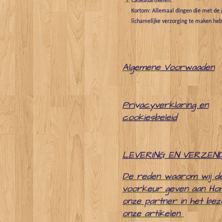
Cadeauartikelen.
Kortom: Allemaal dingen die met de g
lichamelijke verzorging te maken he
Algemene
Voorwaaden
Pri
v
acyverklaring en
cookiesbeleid
LEVERING EN VERZEN
De reden waarom wij d
voorkeur geven aan Ho
onze partner in het be
onze artikelen