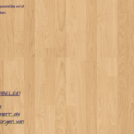
eestelijke en/of
bben.
DBELEID
e
merr als
zorgen van