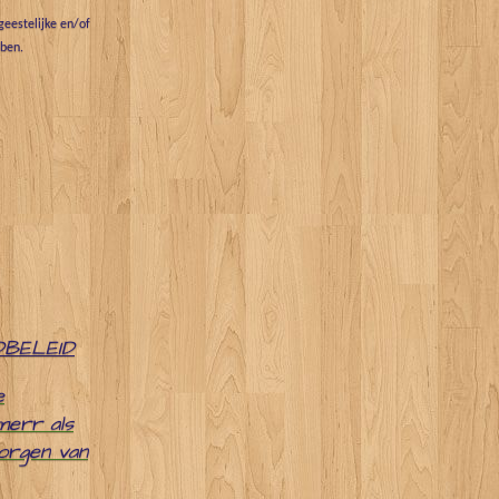
eestelijke en/of
bben.
DBELEID
e
merr als
zorgen van