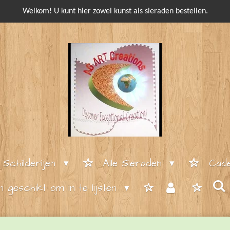
Welkom! U kunt hier zowel kunst als sieraden bestellen.
e Schilderijen
Alle Sieraden
Cade
en geschikt om in te lijsten