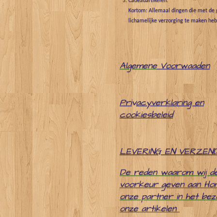
Cadeauartikelen.
Kortom: Allemaal dingen die met de g
lichamelijke verzorging te maken he
Algemene
Voorwaaden
Pri
v
acyverklaring en
cookiesbeleid
LEVERING EN VERZEN
De reden waarom wij d
voorkeur geven aan Ho
onze partner in het be
onze artikelen