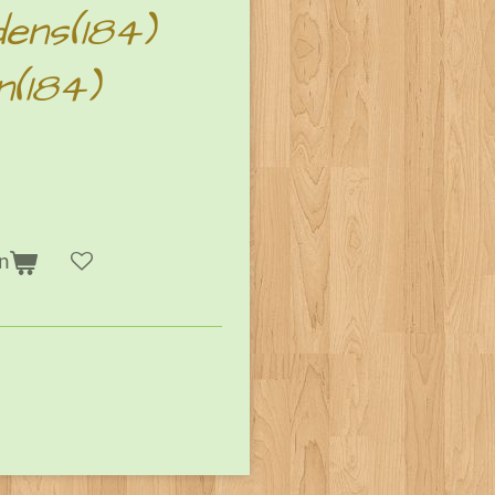
ens(184)
(184)
n