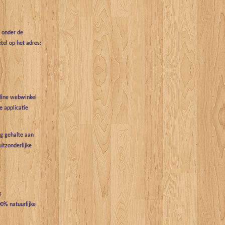
t onder de
tel op het adres:
nline webwinkel
 applicatie
g gehalte aan
uitzonderlijke
s
0% natuurlijke