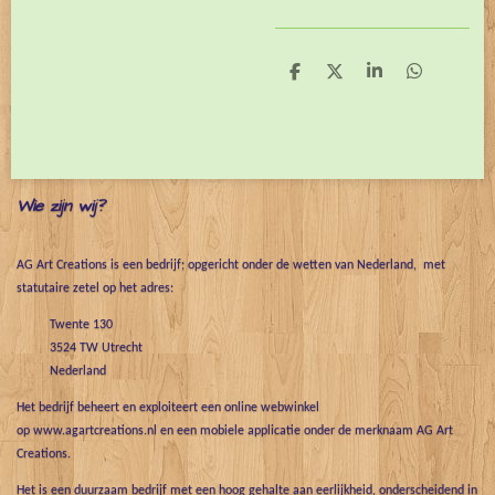
D
D
S
D
e
e
h
e
l
e
a
l
e
l
r
e
n
e
n
Wie zijn wij?
AG Art Creations is een bedrijf; opgericht onder de wetten van Nederland, met
statutaire zetel op het adres:
Twente 130
3524 TW Utrecht
Nederland
Het bedrijf beheert en exploiteert een online webwinkel
op www.agartcreations.nl en een mobiele applicatie onder de merknaam AG Art
Creations.
Het is een duurzaam bedrijf met een hoog gehalte aan eerlijkheid, onderscheidend in