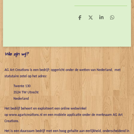
D
D
S
D
e
e
h
e
l
e
a
l
e
l
r
e
n
e
n
Wie zijn wij?
AG Art Creations is een bedrijf; opgericht onder de wetten van Nederland, met
statutaire zetel op het adres:
Twente 130
3524 TW Utrecht
Nederland
Het bedrijf beheert en exploiteert een online webwinkel
op www.agartcreations.nl en een mobiele applicatie onder de merknaam AG Art
Creations.
Het is een duurzaam bedrijf met een hoog gehalte aan eerlijkheid, onderscheidend in