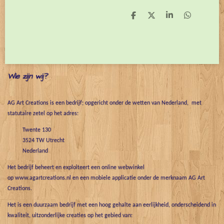
D
D
S
D
e
e
h
e
l
e
a
l
e
l
r
e
n
e
n
Wie zijn wij?
AG Art Creations is een bedrijf; opgericht onder de wetten van Nederland, met
statutaire zetel op het adres:
Twente 130
3524 TW Utrecht
Nederland
Het bedrijf beheert en exploiteert een online webwinkel
op www.agartcreations.nl en een mobiele applicatie onder de merknaam AG Art
Creations.
Het is een duurzaam bedrijf met een hoog gehalte aan eerlijkheid, onderscheidend in
kwaliteit, uitzonderlijke creaties op het gebied van: