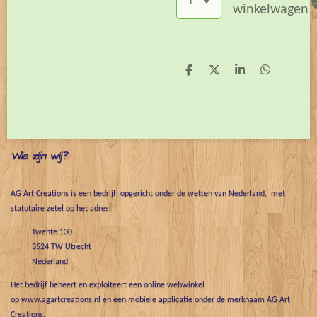
winkelwagen
D
D
S
D
e
e
h
e
l
e
a
l
e
l
r
e
n
e
n
Wie zijn wij?
AG Art Creations is een bedrijf; opgericht onder de wetten van Nederland, met
statutaire zetel op het adres:
Twente 130
3524 TW Utrecht
Nederland
Het bedrijf beheert en exploiteert een online webwinkel
op www.agartcreations.nl en een mobiele applicatie onder de merknaam AG Art
Creations.