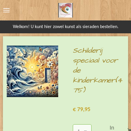
Ga
direct
naar
Welkom! U kunt hier zowel kunst als sieraden bestellen.
de
hoofdinhoud
Schilderij
speciaal voor
de
kinderkamer(4
75)
€ 79,95
In