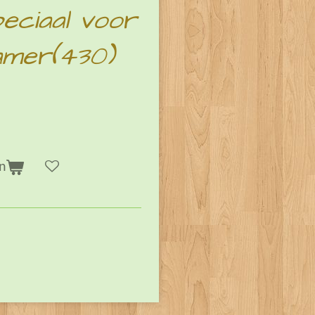
peciaal voor
amer(430)
n