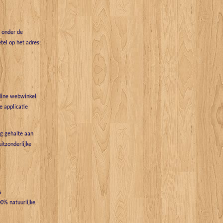
t onder de
tel op het adres:
nline webwinkel
 applicatie
g gehalte aan
uitzonderlijke
s
0% natuurlijke