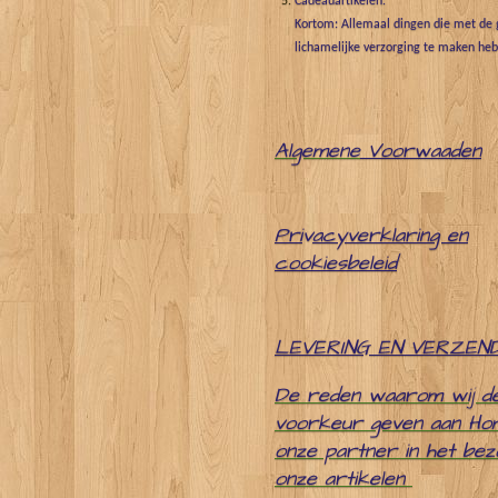
Cadeauartikelen.
Kortom: Allemaal dingen die met de g
lichamelijke verzorging te maken he
Algemene
Voorwaaden
Pri
v
acyverklaring en
cookiesbeleid
LEVERING EN VERZEN
De reden waarom wij d
voorkeur geven aan Ho
onze partner in het be
onze artikelen