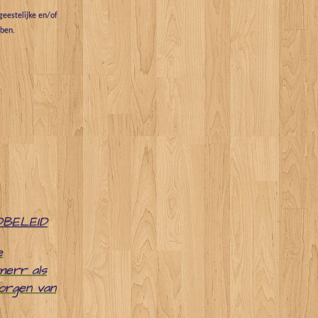
eestelijke en/of
bben.
DBELEID
e
merr als
zorgen van