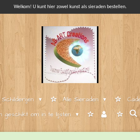
Welkom! U kunt hier zowel kunst als sieraden bestellen.
e Schilderijen
Alle Sieraden
Cade
en geschikt om in te lijsten