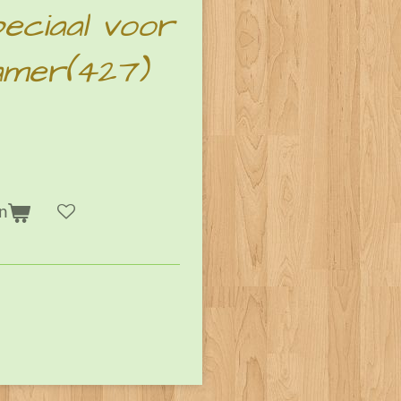
peciaal voor
amer(427)
n