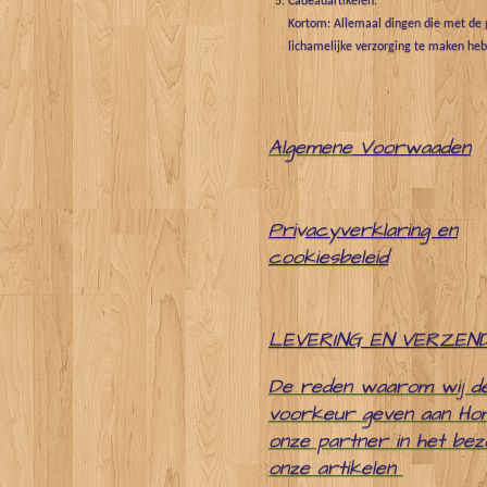
Cadeauartikelen.
Kortom: Allemaal dingen die met de g
lichamelijke verzorging te maken he
Algemene
Voorwaaden
Pri
v
acyverklaring en
cookiesbeleid
LEVERING EN VERZEN
De reden waarom wij d
voorkeur geven aan Ho
onze partner in het be
onze artikelen