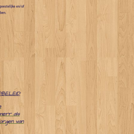
eestelijke en/of
bben.
DBELEID
e
merr als
zorgen van