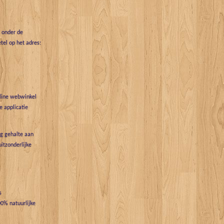
t onder de
tel op het adres:
nline webwinkel
 applicatie
g gehalte aan
uitzonderlijke
s
0% natuurlijke