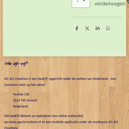
winkelwagen
D
D
S
D
e
e
h
e
l
e
a
l
e
l
r
e
n
e
n
Wie zijn wij?
AG Art Creations is een bedrijf; opgericht onder de wetten van Nederland, met
statutaire zetel op het adres:
Twente 130
3524 TW Utrecht
Nederland
Het bedrijf beheert en exploiteert een online webwinkel
op www.agartcreations.nl en een mobiele applicatie onder de merknaam AG Art
Creations.