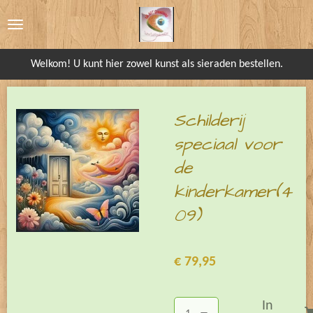
Ga
direct
naar
Welkom! U kunt hier zowel kunst als sieraden bestellen.
de
hoofdinhoud
Schilderij
speciaal voor
de
kinderkamer(4
09)
€ 79,95
In