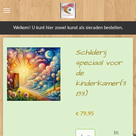
Ga
direct
naar
Welkom! U kunt hier zowel kunst als sieraden bestellen.
de
hoofdinhoud
Schilderij
speciaal voor
de
kinderkamer(3
83)
€ 79,95
In