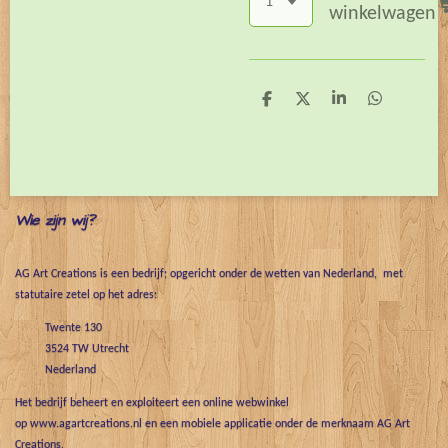
winkelwagen
D
D
S
D
e
e
h
e
l
e
a
l
e
l
r
e
n
e
n
Wie zijn wij?
AG Art Creations is een bedrijf; opgericht onder de wetten van Nederland, met
statutaire zetel op het adres:
Twente 130
3524 TW Utrecht
Nederland
Het bedrijf beheert en exploiteert een online webwinkel
op www.agartcreations.nl en een mobiele applicatie onder de merknaam AG Art
Creations.