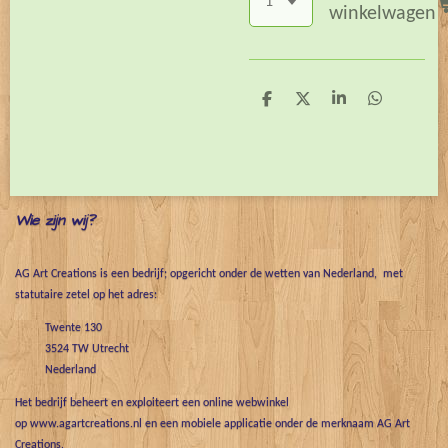
winkelwagen
D
D
S
D
e
e
h
e
l
e
a
l
e
l
r
e
n
e
n
Wie zijn wij?
AG Art Creations is een bedrijf; opgericht onder de wetten van Nederland, met
statutaire zetel op het adres:
Twente 130
3524 TW Utrecht
Nederland
Het bedrijf beheert en exploiteert een online webwinkel
op www.agartcreations.nl en een mobiele applicatie onder de merknaam AG Art
Creations.