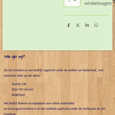
winkelwagen
D
D
S
D
e
e
h
e
l
e
a
l
e
l
r
e
n
e
n
Wie zijn wij?
AG Art Creations is een bedrijf; opgericht onder de wetten van Nederland, met
statutaire zetel op het adres:
Twente 130
3524 TW Utrecht
Nederland
Het bedrijf beheert en exploiteert een online webwinkel
op www.agartcreations.nl en een mobiele applicatie onder de merknaam AG Art
Creations.