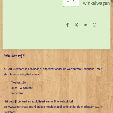
winkelwagen
D
D
S
D
e
e
h
e
l
e
a
l
e
l
r
e
n
e
n
Wie zijn wij?
AG Art Creations is een bedrijf; opgericht onder de wetten van Nederland, met
statutaire zetel op het adres:
Twente 130
3524 TW Utrecht
Nederland
Het bedrijf beheert en exploiteert een online webwinkel
op www.agartcreations.nl en een mobiele applicatie onder de merknaam AG Art
Creations.