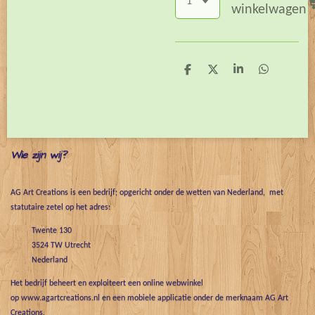
winkelwagen
D
D
S
D
e
e
h
e
l
e
a
l
e
l
r
e
n
e
n
Wie zijn wij?
AG Art Creations is een bedrijf; opgericht onder de wetten van Nederland, met
statutaire zetel op het adres:
Twente 130
3524 TW Utrecht
Nederland
Het bedrijf beheert en exploiteert een online webwinkel
op www.agartcreations.nl en een mobiele applicatie onder de merknaam AG Art
Creations.