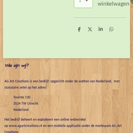
winkelwagen
D
D
S
D
e
e
h
e
l
e
a
l
e
l
r
e
n
e
n
Wie zijn wij?
AG Art Creations is een bedrijf; opgericht onder de wetten van Nederland, met
statutaire zetel op het adres:
Twente 130
3524 TW Utrecht
Nederland
Het bedrijf beheert en exploiteert een online webwinkel
op www.agartcreations.nl en een mobiele applicatie onder de merknaam AG Art
Creations.