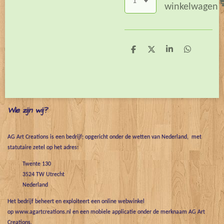
winkelwagen
D
D
S
D
e
e
h
e
l
e
a
l
e
l
r
e
n
e
n
Wie zijn wij?
AG Art Creations is een bedrijf; opgericht onder de wetten van Nederland, met
statutaire zetel op het adres:
Twente 130
3524 TW Utrecht
Nederland
Het bedrijf beheert en exploiteert een online webwinkel
op www.agartcreations.nl en een mobiele applicatie onder de merknaam AG Art
Creations.