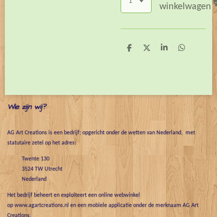
winkelwagen
D
D
S
D
e
e
h
e
l
e
a
l
e
l
r
e
n
e
n
Wie zijn wij?
AG Art Creations is een bedrijf; opgericht onder de wetten van Nederland, met
statutaire zetel op het adres:
Twente 130
3524 TW Utrecht
Nederland
Het bedrijf beheert en exploiteert een online webwinkel
op www.agartcreations.nl en een mobiele applicatie onder de merknaam AG Art
Creations.