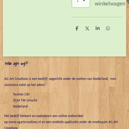
winkelwagen
D
D
S
D
e
e
h
e
l
e
a
l
e
l
r
e
n
e
n
Wie zijn wij?
AG Art Creations is een bedrijf; opgericht onder de wetten van Nederland, met
statutaire zetel op het adres:
Twente 130
3524 TW Utrecht
Nederland
Het bedrijf beheert en exploiteert een online webwinkel
op www.agartcreations.nl en een mobiele applicatie onder de merknaam AG Art
Creations.