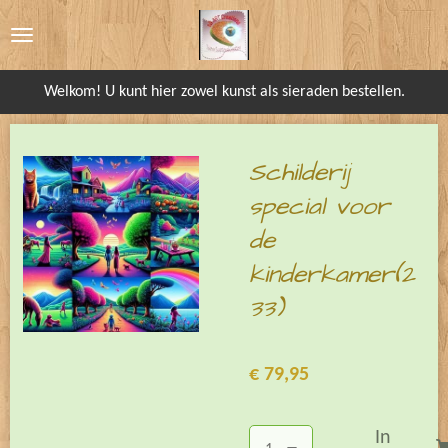
Ga
direct
naar
Welkom! U kunt hier zowel kunst als sieraden bestellen.
de
hoofdinhoud
Schilderij
special voor
de
kinderkamer(2
33)
€ 79,95
In