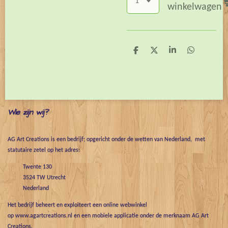
winkelwagen
D
D
S
D
e
e
h
e
l
e
a
l
e
l
r
e
n
e
n
Wie zijn wij?
AG Art Creations is een bedrijf; opgericht onder de wetten van Nederland, met
statutaire zetel op het adres:
Twente 130
3524 TW Utrecht
Nederland
Het bedrijf beheert en exploiteert een online webwinkel
op www.agartcreations.nl en een mobiele applicatie onder de merknaam AG Art
Creations.