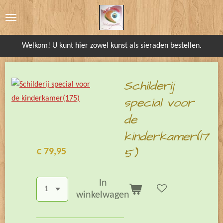
Ga
direct
naar
Welkom! U kunt hier zowel kunst als sieraden bestellen.
de
hoofdinhoud
Schilderij
special voor
de
kinderkamer(17
5)
€ 79,95
In
winkelwagen