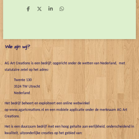
D
D
S
D
e
e
h
e
l
e
a
l
e
l
r
e
n
e
n
Wie zijn wij?
AG Art Creations is een bedrijf; opgericht onder de wetten van Nederland, met
statutaire zetel op het adres:
Twente 130
3524 TW Utrecht
Nederland
Het bedrijf beheert en exploiteert een online webwinkel
op www.agartcreations.nl en een mobiele applicatie onder de merknaam AG Art
Creations.
Het is een duurzaam bedrijf met een hoog gehalte aan eerlijkheid, onderscheidend in
kwaliteit, uitzonderlijke creaties op het gebied van: