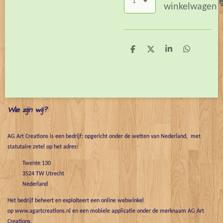
winkelwagen
D
D
S
D
e
e
h
e
l
e
a
l
e
l
r
e
n
e
n
Wie zijn wij?
AG Art Creations is een bedrijf; opgericht onder de wetten van Nederland, met
statutaire zetel op het adres:
Twente 130
3524 TW Utrecht
Nederland
Het bedrijf beheert en exploiteert een online webwinkel
op www.agartcreations.nl en een mobiele applicatie onder de merknaam AG Art
Creations.