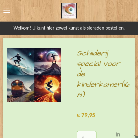
Ga
direct
naar
Welkom! U kunt hier zowel kunst als sieraden bestellen.
de
hoofdinhoud
Schilderij
special voor
de
kinderkamer(16
8)
€ 79,95
In