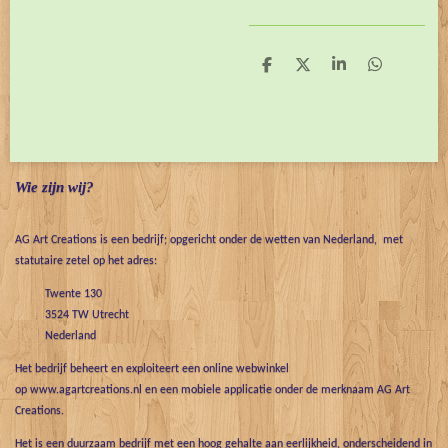
D
D
S
D
e
e
h
e
l
e
a
l
e
l
r
e
n
e
n
Wie zijn wij?
AG Art Creations is een bedrijf; opgericht onder de wetten van Nederland, met
statutaire zetel op het adres:
Twente 130
3524 TW Utrecht
Nederland
Het bedrijf beheert en exploiteert een online webwinkel
op www.agartcreations.nl en een mobiele applicatie onder de merknaam AG Art
Creations.
Het is een duurzaam bedrijf met een hoog gehalte aan eerlijkheid, onderscheidend in