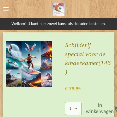
Ga
direct
naar
Welkom! U kunt hier zowel kunst als sieraden bestellen.
de
hoofdinhoud
Schilderij
special voor de
kinderkamer(146
)
€ 79,95
In
winkelwagen