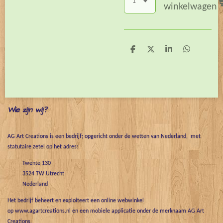
winkelwagen
D
D
S
D
e
e
h
e
l
e
a
l
e
l
r
e
n
e
n
Wie zijn wij?
AG Art Creations is een bedrijf; opgericht onder de wetten van Nederland, met
statutaire zetel op het adres:
Twente 130
3524 TW Utrecht
Nederland
Het bedrijf beheert en exploiteert een online webwinkel
op www.agartcreations.nl en een mobiele applicatie onder de merknaam AG Art
Creations.