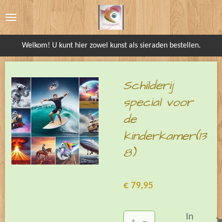
Ga
direct
naar
Welkom! U kunt hier zowel kunst als sieraden bestellen.
de
hoofdinhoud
Schilderij
special voor
de
kinderkamer(13
8)
€ 79,95
In