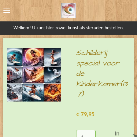
Ga
direct
naar
Welkom! U kunt hier zowel kunst als sieraden bestellen.
de
hoofdinhoud
Schilderij
special voor
de
kinderkamer(13
7)
€ 79,95
In