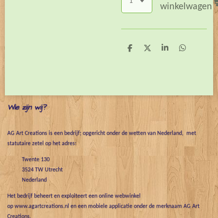
winkelwagen
D
D
S
D
e
e
h
e
l
e
a
l
e
l
r
e
n
e
n
Wie zijn wij?
AG Art Creations is een bedrijf; opgericht onder de wetten van Nederland, met
statutaire zetel op het adres:
Twente 130
3524 TW Utrecht
Nederland
Het bedrijf beheert en exploiteert een online webwinkel
op www.agartcreations.nl en een mobiele applicatie onder de merknaam AG Art
Creations.