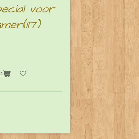
pecial voor
mer(117)
n