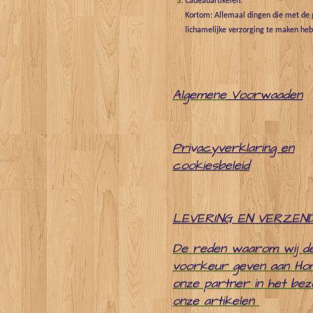
Cadeauartikelen.
Kortom: Allemaal dingen die met de g
lichamelijke verzorging te maken he
Algemene
Voorwaaden
Pri
v
acyverklaring en
cookiesbeleid
LEVERING EN VERZEN
De reden waarom wij d
voorkeur geven aan Ho
onze partner in het be
onze artikelen