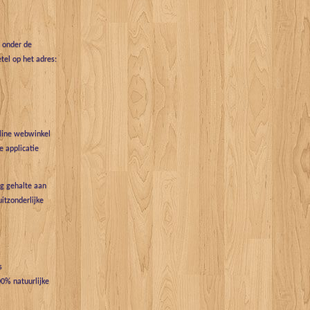
t onder de
tel op het adres:
nline webwinkel
 applicatie
g gehalte aan
uitzonderlijke
s
0% natuurlijke