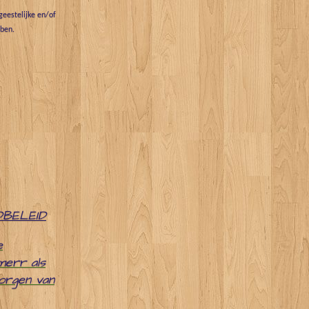
eestelijke en/of
bben.
DBELEID
e
merr als
zorgen van