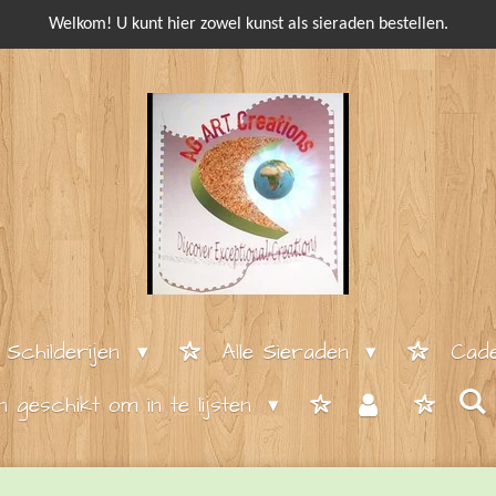
Welkom! U kunt hier zowel kunst als sieraden bestellen.
e Schilderijen
Alle Sieraden
Cade
en geschikt om in te lijsten