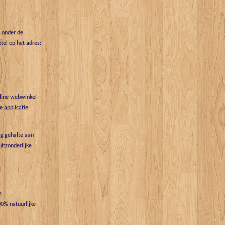
t onder de
tel op het adres:
nline webwinkel
 applicatie
g gehalte aan
uitzonderlijke
s
0% natuurlijke