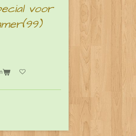
pecial voor
amer(99)
n