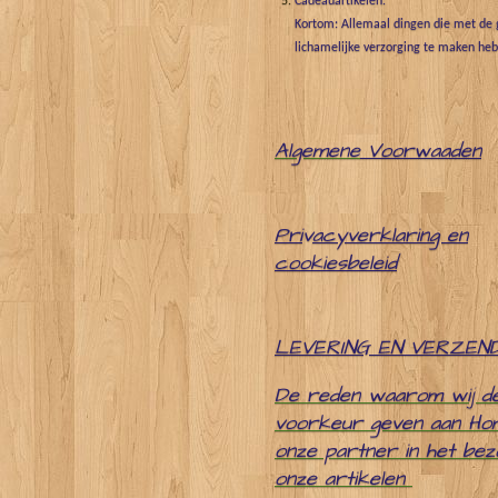
Cadeauartikelen.
Kortom: Allemaal dingen die met de g
lichamelijke verzorging te maken he
Algemene
Voorwaaden
Pri
v
acyverklaring en
cookiesbeleid
LEVERING EN VERZEN
De reden waarom wij d
voorkeur geven aan Ho
onze partner in het be
onze artikelen