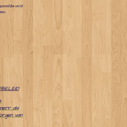
eestelijke en/of
bben.
DBELEID
e
merr als
zorgen van