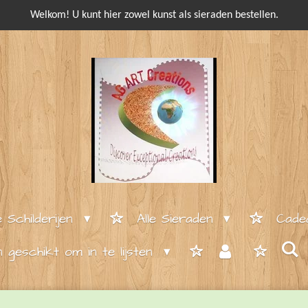
Welkom! U kunt hier zowel kunst als sieraden bestellen.
e Schilderijen
Alle Sieraden
Cade
en geschikt om in te lijsten