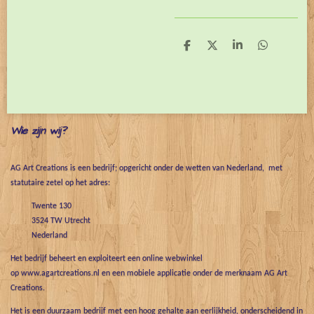
D
D
S
D
e
e
h
e
l
e
a
l
e
l
r
e
n
e
n
Wie zijn wij?
AG Art Creations is een bedrijf; opgericht onder de wetten van Nederland, met
statutaire zetel op het adres:
Twente 130
3524 TW Utrecht
Nederland
Het bedrijf beheert en exploiteert een online webwinkel
op www.agartcreations.nl en een mobiele applicatie onder de merknaam AG Art
Creations.
Het is een duurzaam bedrijf met een hoog gehalte aan eerlijkheid, onderscheidend in