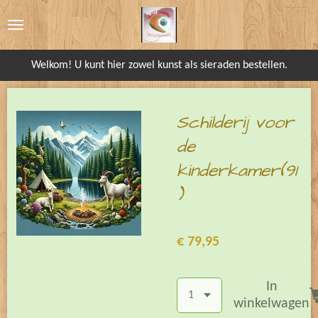
Ga
direct
naar
Welkom! U kunt hier zowel kunst als sieraden bestellen.
de
hoofdinhoud
Schilderij voor
de
kinderkamer(91
)
€ 79,95
In
winkelwagen