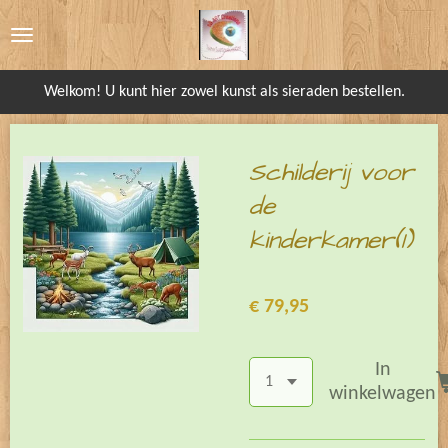
Ga
direct
naar
Welkom! U kunt hier zowel kunst als sieraden bestellen.
de
hoofdinhoud
Schilderij voor
de
kinderkamer(1)
€ 79,95
In
winkelwagen