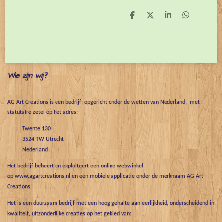
D
D
S
D
e
e
h
e
l
e
a
l
e
l
r
e
n
e
n
Wie zijn wij?
AG Art Creations is een bedrijf; opgericht onder de wetten van Nederland, met
statutaire zetel op het adres:
Twente 130
3524 TW Utrecht
Nederland
Het bedrijf beheert en exploiteert een online webwinkel
op www.agartcreations.nl en een mobiele applicatie onder de merknaam AG Art
Creations.
Het is een duurzaam bedrijf met een hoog gehalte aan eerlijkheid, onderscheidend in
kwaliteit, uitzonderlijke creaties op het gebied van: