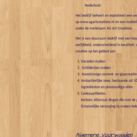
Nederland
Het bedrijf beheert en exploiteert een o
op www.agartcreations.nl en een mobiele
onder de merknaam AG Art Creations.
Het is een duurzaam bedrijf met een hoo
eerlijkheid, onderscheidend in kwaliteit, 
creaties op het gebied van:
Sieraden maken
Schilderijen maken
Kunstzinnige cement- en gipscreatie
Ambachtelijke zeep, bestaande uit 10
ingrediënten en plantaardige oliën
Cadeauartikelen.
Kortom: Allemaal dingen die met de g
lichamelijke verzorging te maken he
Algemene
Voorwaaden