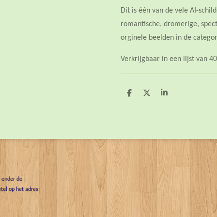
Dit is één van de vele AI-schil
romantische, dromerige, spec
orginele beelden in de catego
Verkrijgbaar in een lijst van 
D
D
S
e
e
h
l
e
a
e
l
r
n
e
t onder de
tel op het adres: