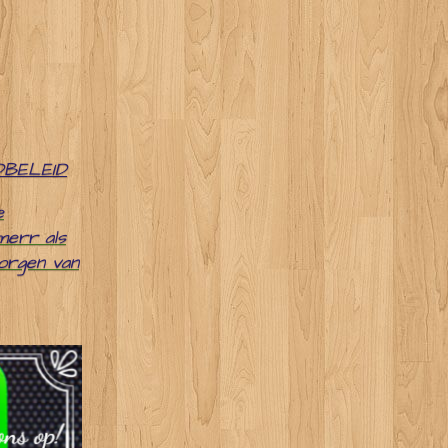
DBELEID
e
merr als
zorgen van