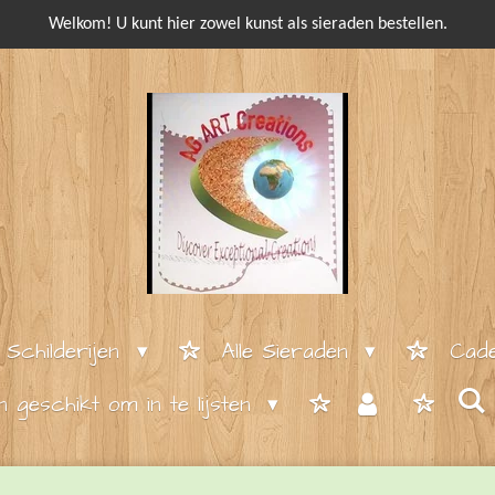
Welkom! U kunt hier zowel kunst als sieraden bestellen.
e Schilderijen
Alle Sieraden
Cade
en geschikt om in te lijsten