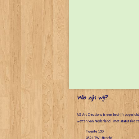
Wie zijn wij?
AG Art Creations is een bedrijf; opgerich
wetten van Nederland, met statutaire ze
Twente 130
3524 TW Utrecht