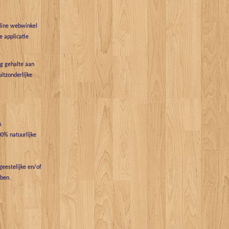
nline webwinkel
 applicatie
g gehalte aan
uitzonderlijke
s
0% natuurlijke
eestelijke en/of
bben.