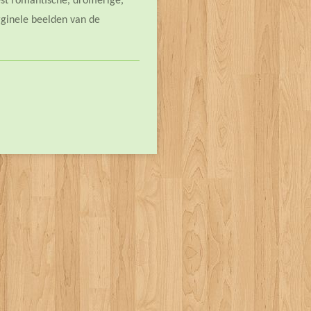
est romantische, dromerige,
ginele beelden van de