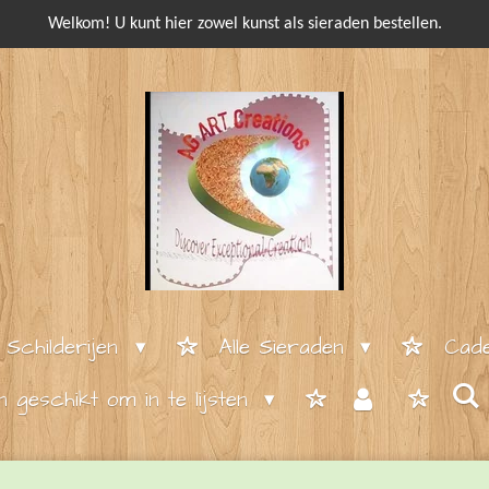
Welkom! U kunt hier zowel kunst als sieraden bestellen.
e Schilderijen
Alle Sieraden
Cade
en geschikt om in te lijsten