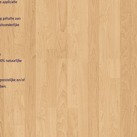
 applicatie
g gehalte aan
uitzonderlijke
s
0% natuurlijke
eestelijke en/of
bben.