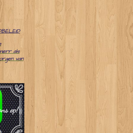
DBELEID
e
merr als
zorgen van