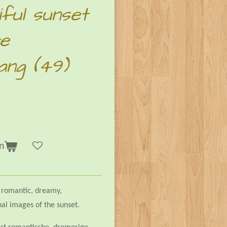
ful sunset
te
ang (49)
n
st romantic, dreamy,
nal images of the sunset.