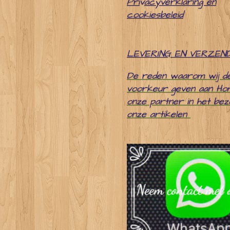
Pri
v
acyverklaring en
cookiesbeleid
LEVERING EN VERZEN
De reden waarom wij d
voorkeur geven aan Ho
onze partner in het be
onze artikelen