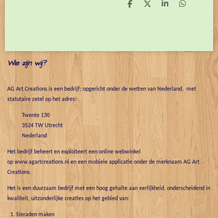
D
D
S
D
e
e
h
e
l
e
a
l
e
l
r
e
n
e
n
Wie zijn wij?
AG Art Creations is een bedrijf; opgericht onder de wetten van Nederland, met
statutaire zetel op het adres:
Twente 130
3524 TW Utrecht
Nederland
Het bedrijf beheert en exploiteert een online webwinkel
op www.agartcreations.nl en een mobiele applicatie onder de merknaam AG Art
Creations.
Het is een duurzaam bedrijf met een hoog gehalte aan eerlijkheid, onderscheidend in
kwaliteit, uitzonderlijke creaties op het gebied van:
Sieraden maken