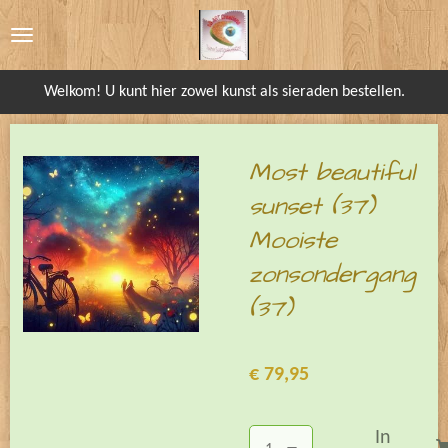
Ga
direct
naar
Welkom! U kunt hier zowel kunst als sieraden bestellen.
de
hoofdinhoud
Most beautiful
sunset (37)
Mooiste
zonsondergang
(37)
€ 79,95
In