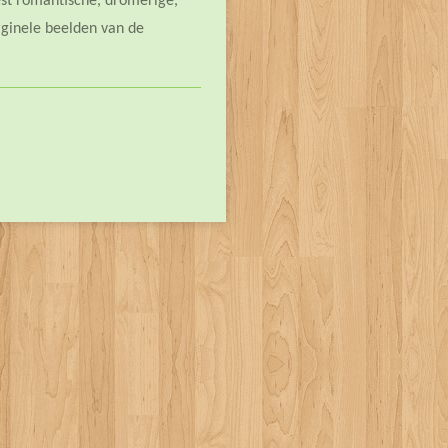
est romantische, dromerige,
ginele beelden van de