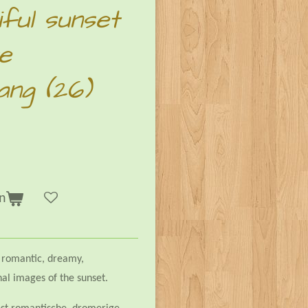
ful sunset
e
ang (26)
n
st romantic, dreamy,
nal images of the sunset.