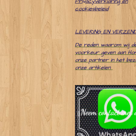
Pri
v
acyverklaring en
cookiesbeleid
LEVERING EN VERZEN
De reden waarom wij d
voorkeur geven aan Ho
onze partner in het be
onze artikelen