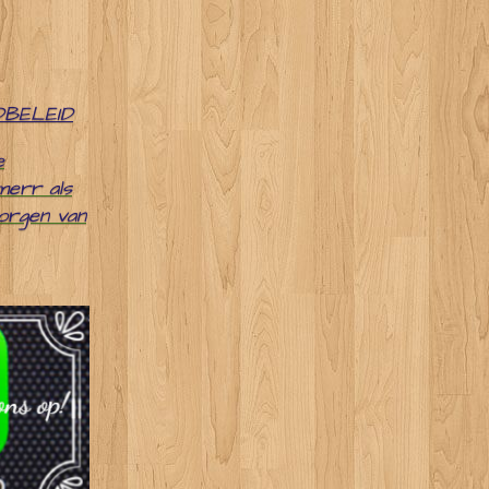
DBELEID
e
merr als
zorgen van