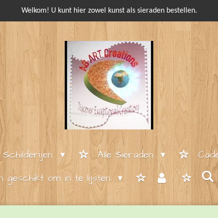
Welkom! U kunt hier zowel kunst als sieraden bestellen.
e Schilderijen
Alle Sieraden
Cade
en geschikt om in te lijsten