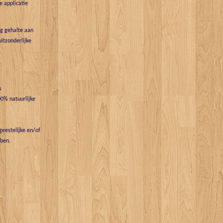
 applicatie
g gehalte aan
uitzonderlijke
s
0% natuurlijke
eestelijke en/of
bben.