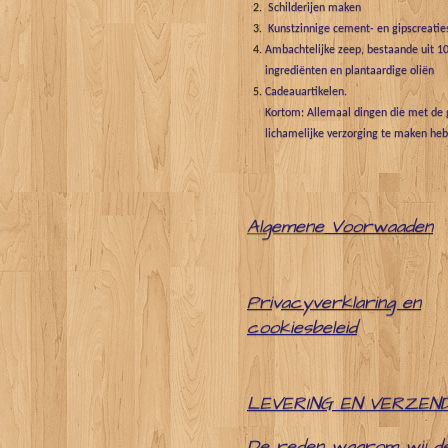
Schilderijen maken
Kunstzinnige cement- en gipscreatie
Ambachtelijke zeep, bestaande uit 10
ingrediënten en plantaardige oliën
Cadeauartikelen.
Kortom: Allemaal dingen die met de g
lichamelijke verzorging te maken he
Algemene
Voorwaaden
Pri
v
acyverklaring en
cookiesbeleid
LEVERING EN VERZEN
De reden waarom wij d