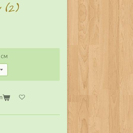
 (2)
n CM
n