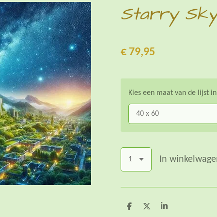
Starry Sky
€ 79,95
Kies een maat van de lijst i
In winkelwage
D
D
S
e
e
h