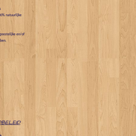
s
0% natuurlijke
eestelijke en/of
bben.
DBELEID
e