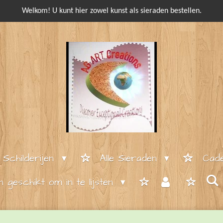
Welkom! U kunt hier zowel kunst als sieraden bestellen.
e Schilderijen
Alle Sieraden
Cade
en geschikt om in te lijsten