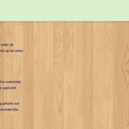
l
e
a
e
l
r
n
e
t onder de
tel op het adres:
nline webwinkel
 applicatie
g gehalte aan
uitzonderlijke