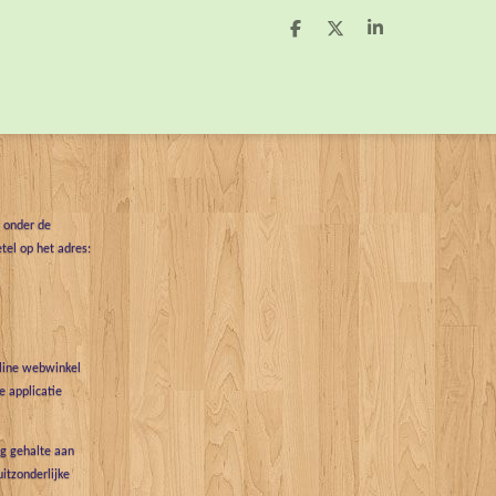
D
D
S
e
e
h
l
e
a
e
l
r
n
e
t onder de
tel op het adres:
nline webwinkel
 applicatie
g gehalte aan
uitzonderlijke