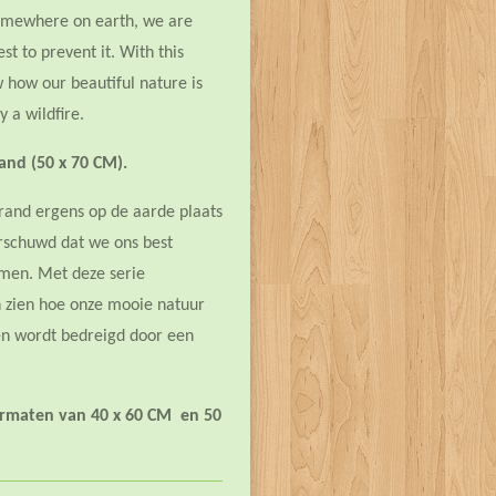
somewhere on earth, we are
t to prevent it. With this
ow how our beautiful nature is
 a wildfire.
 and (50 x 70 CM).
brand ergens op de aarde plaats
schuwd dat we ons best
men. Met deze serie
en zien hoe onze mooie natuur
en wordt bedreigd door een
formaten van 40 x 60 CM en 50