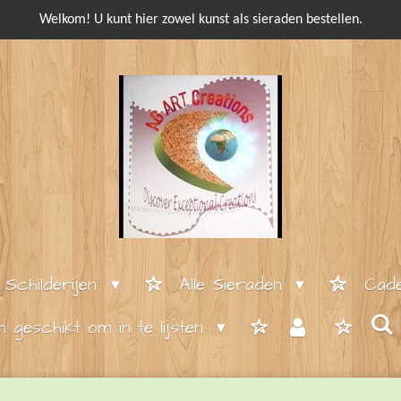
Welkom! U kunt hier zowel kunst als sieraden bestellen.
e Schilderijen
Alle Sieraden
Cade
en geschikt om in te lijsten