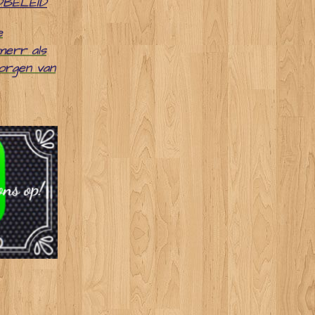
DBELEID
e
merr als
zorgen van