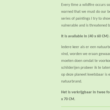
Every time a wildfire occurs 
warned that we must do our bes
series of paintings I try to sh
vulnerable and is threatened by
It is available in (40 x 60 CM)
Iedere keer als er een natuur
vind, worden we eraan gewaar
moeten doen omdat te voorko
schilderijen probeer ik te lat
op deze planeet kwetsbaar is 
natuurbrand.
Het is verkrijgbaar in twee 
x 70 CM.