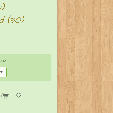
)
d (30)
n CM
n