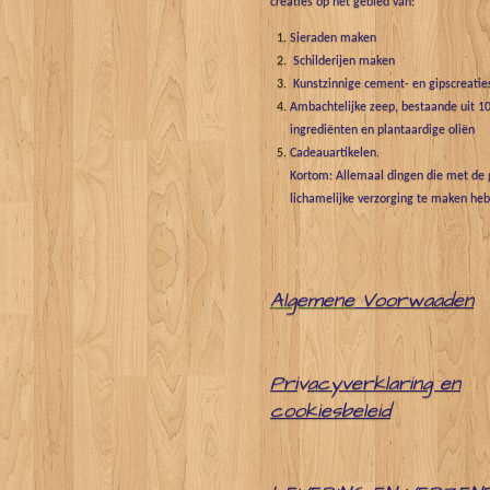
creaties op het gebied van:
Sieraden maken
Schilderijen maken
Kunstzinnige cement- en gipscreatie
Ambachtelijke zeep, bestaande uit 10
ingrediënten en plantaardige oliën
Cadeauartikelen.
Kortom: Allemaal dingen die met de g
lichamelijke verzorging te maken he
Algemene
Voorwaaden
Pri
v
acyverklaring en
cookiesbeleid