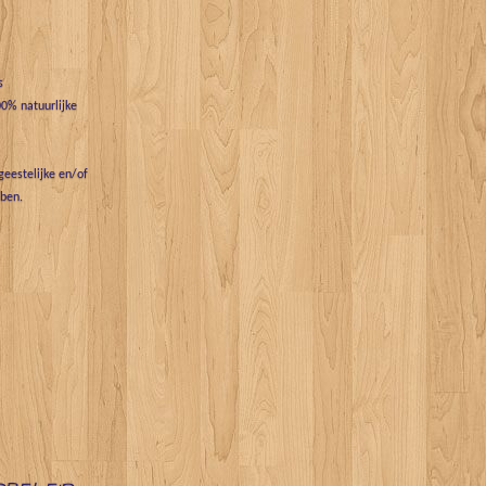
s
0% natuurlijke
eestelijke en/of
bben.