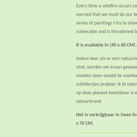
Every time a wildfire occurs 
warned that we must do our bes
series of paintings I try to sh
vulnerable and is threatened by
It is available in (40 x 60 CM)
Iedere keer als er een natuur
vind, worden we eraan gewaar
moeten doen omdat te voorko
schilderijen probeer ik te lat
op deze planeet kwetsbaar is 
natuurbrand.
Het is verkrijgbaar in twee 
x 70 CM.