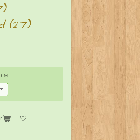
7)
d (27)
n CM
n