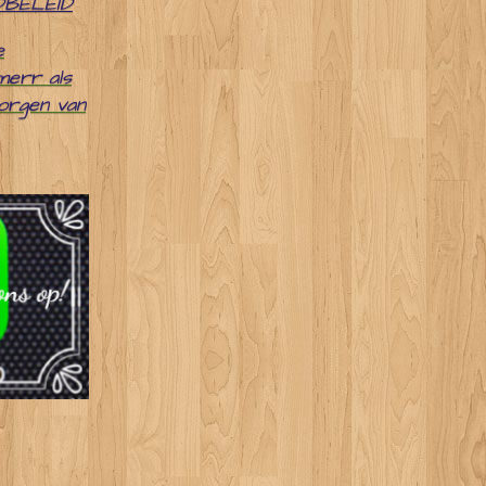
DBELEID
e
merr als
zorgen van