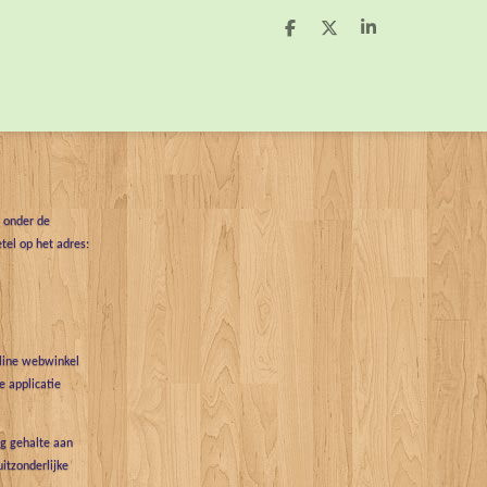
D
D
S
e
e
h
l
e
a
e
l
r
n
e
t onder de
tel op het adres:
nline webwinkel
 applicatie
g gehalte aan
uitzonderlijke