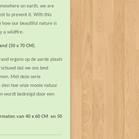
somewhere on earth, we are
t to prevent it. With this
ow how our beautiful nature is
 a wildfire.
 and (50 x 70 CM).
brand ergens op de aarde plaats
schuwd dat we ons best
men. Met deze serie
en zien hoe onze mooie natuur
en wordt bedreigd door een
formaten van 40 x 60 CM en 50