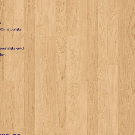
s
0% natuurlijke
eestelijke en/of
bben.