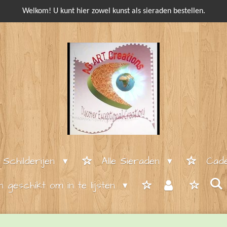
Welkom! U kunt hier zowel kunst als sieraden bestellen.
e Schilderijen
Alle Sieraden
Cade
en geschikt om in te lijsten