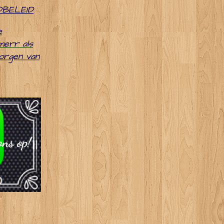
DBELEID
e
merr als
zorgen van