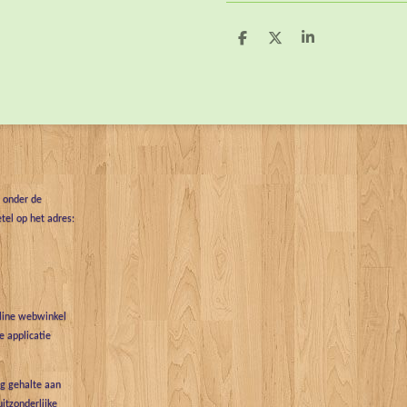
D
D
S
e
e
h
l
e
a
e
l
r
n
e
t onder de
tel op het adres:
nline webwinkel
 applicatie
g gehalte aan
uitzonderlijke