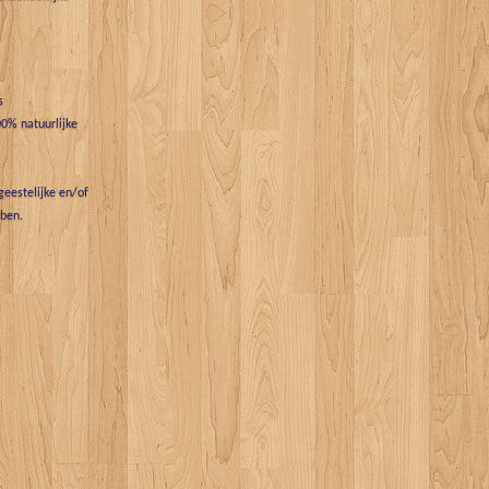
s
0% natuurlijke
eestelijke en/of
bben.