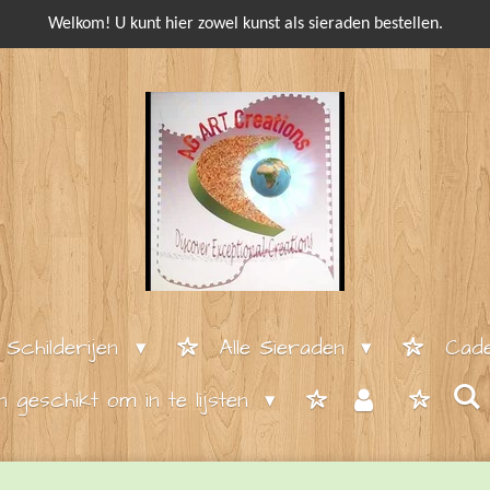
Welkom! U kunt hier zowel kunst als sieraden bestellen.
e Schilderijen
Alle Sieraden
Cade
en geschikt om in te lijsten