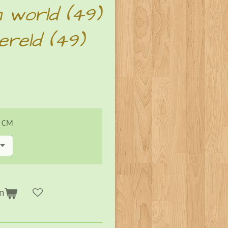
 world (49)
reld (49)
n CM
n