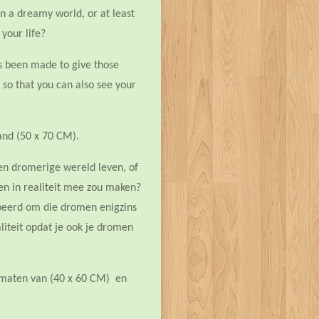
in a dreamy world, or at least
 your life?
as been made to give those
y so that you can also see your
 and (50 x 70 CM).
en dromerige wereld leven, of
ven in realiteit mee zou maken?
obeerd om die dromen enigzins
liteit opdat je ook je dromen
ormaten van (40 x 60 CM) en