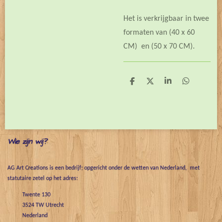
Het is verkrijgbaar in twee
formaten van (40 x 60
CM) en (50 x 70 CM).
D
D
S
D
e
e
h
e
l
e
a
l
e
l
r
e
n
e
n
Wie zijn wij?
AG Art Creations is een bedrijf; opgericht onder de wetten van Nederland, met
statutaire zetel op het adres:
Twente 130
3524 TW Utrecht
Nederland