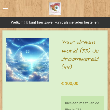
Ga
direct
naar
Welkom! U kunt hier zowel kunst als sieraden bestellen.
de
hoofdinhoud
Your dream
world (33) Je
droomwereld
(33)
€ 100,00
Kies een maat van de