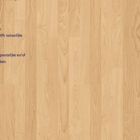
s
0% natuurlijke
eestelijke en/of
bben.