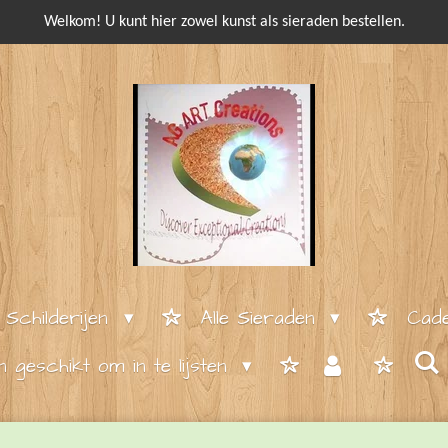
Welkom! U kunt hier zowel kunst als sieraden bestellen.
e Schilderijen
Alle Sieraden
Cade
en geschikt om in te lijsten