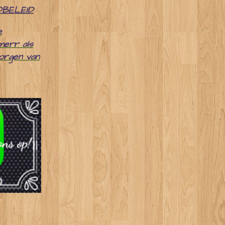
DBELEID
e
merr als
zorgen van