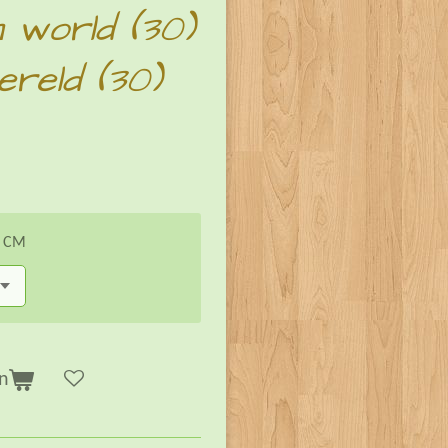
 world (30)
reld (30)
n CM
n