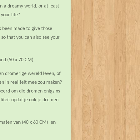
in a dreamy world, or at least
 your life?
as been made to give those
y so that you can also see your
 and (50 x 70 CM).
en dromerige wereld leven, of
ven in realiteit mee zou maken?
obeerd om die dromen enigzins
liteit opdat je ook je dromen
ormaten van (40 x 60 CM) en