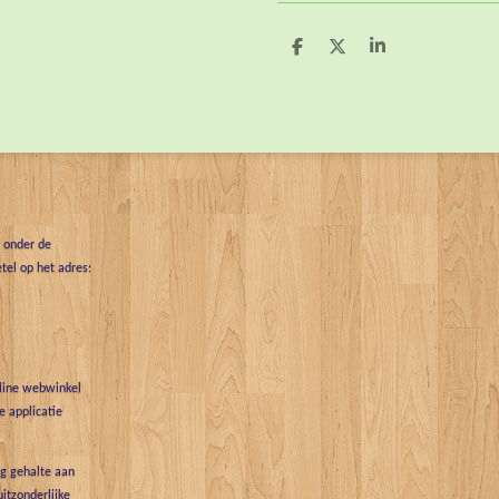
D
D
S
e
e
h
l
e
a
e
l
r
n
e
t onder de
tel op het adres:
nline webwinkel
 applicatie
g gehalte aan
uitzonderlijke