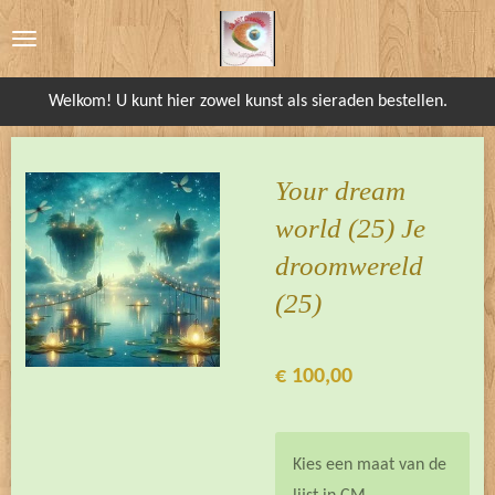
Ga
direct
naar
Welkom! U kunt hier zowel kunst als sieraden bestellen.
de
hoofdinhoud
Your dream
world (25) Je
droomwereld
(25)
€ 100,00
Kies een maat van de