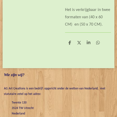
Het is verkrijgbaar in twee
formaten van (40 x 60
CM) en (50 x 70 CM).
D
D
S
D
e
e
h
e
l
e
a
l
e
l
r
e
n
e
n
Wie zijn wij?
AG Art Creations is een bedrijf; opgericht onder de wetten van Nederland, met
statutaire zetel op het adres:
Twente 130
3524 TW Utrecht
Nederland