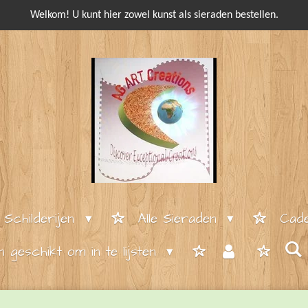
Welkom! U kunt hier zowel kunst als sieraden bestellen.
e Schilderijen
Alle Sieraden
Cade
en geschikt om in te lijsten