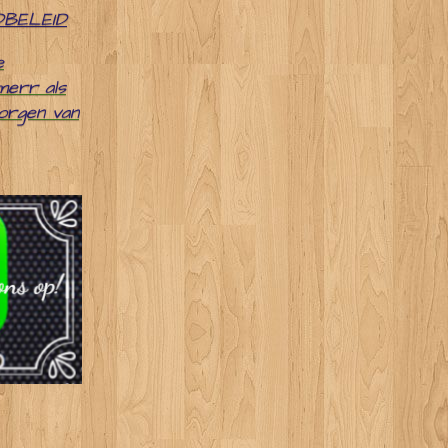
DBELEID
e
merr als
zorgen van