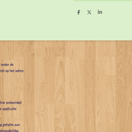
D
D
S
e
e
h
l
e
a
e
l
r
n
e
t onder de
tel op het adres:
nline webwinkel
 applicatie
g gehalte aan
uitzonderlijke