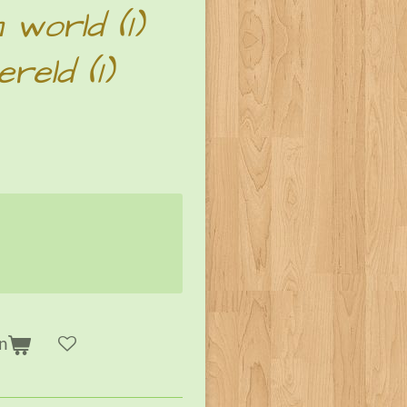
world (1)
eld (1)
n