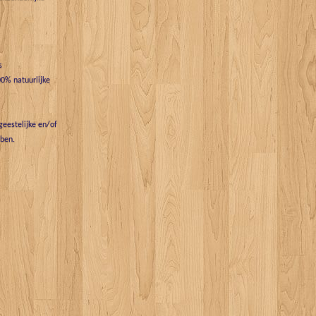
s
0% natuurlijke
eestelijke en/of
bben.