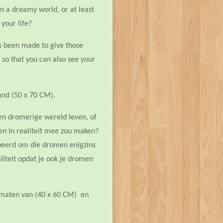
in a dreamy world, or at least
 your life?
as been made to give those
y so that you can also see your
 and (50 x 70 CM).
en dromerige wereld leven, of
ven in realiteit mee zou maken?
obeerd om die dromen enigzins
liteit opdat je ook je dromen
ormaten van (40 x 60 CM) en